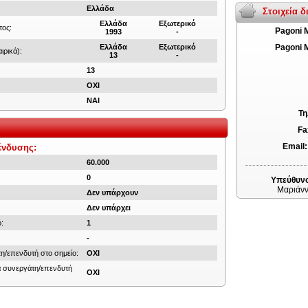
Ελλάδα
Στοιχεία 
Ελλάδα
Εξωτερικό
τος:
Pagoni 
1993
-
Ελλάδα
Εξωτερικό
Pagoni 
ιρικά):
13
-
13
ΟΧΙ
ΝΑΙ
Τη
Fa
Email
ένδυσης:
60.000
0
Υπεύθυνο
Μαριάν
Δεν υπάρχουν
Δεν υπάρχει
:
1
-
η/επενδυτή στο σημείο:
ΟΧΙ
α συνεργάτη/επενδυτή
ΟΧΙ