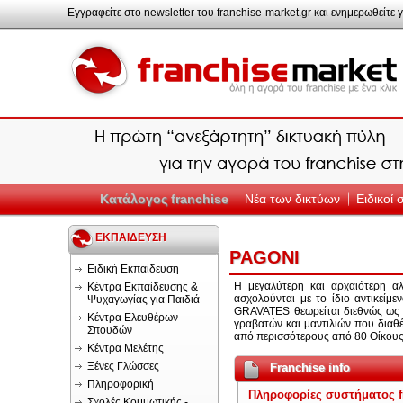
Εγγραφείτε στο newsletter του franchise-market.gr και ενημερωθείτε γ
Κατάλογος franchise
Νέα των δικτύων
Ειδικοί
ΕΚΠΑΙΔΕΥΣΗ
PAGONI
Ειδική Εκπαίδευση
Η μεγαλύτερη και αρχαιότερη αλ
Κέντρα Εκπαίδευσης &
ασχολούνται με το ίδιο αντικε
Ψυχαγωγίας για Παιδιά
GRAVATES θεωρείται διεθνώς ως έ
Κέντρα Ελευθέρων
γραβατών και μαντιλιών που διαθ
Σπουδών
από περισσότερους από 80 Οίκους
Κέντρα Μελέτης
Ξένες Γλώσσες
Franchise info
Πληροφορική
Πληροφορίες συστήματος f
Σχολές Κομμωτικής -