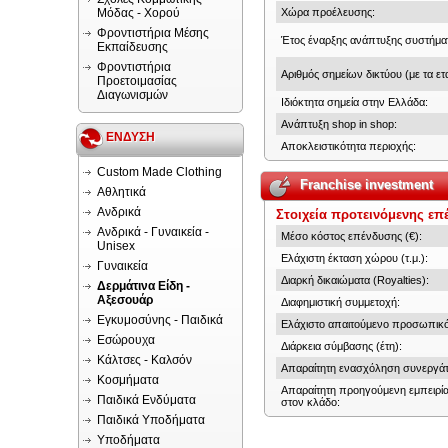
Μόδας - Χορού
Χώρα προέλευσης:
Φροντιστήρια Μέσης
Έτος έναρξης ανάπτυξης συστήμα
Εκπαίδευσης
Φροντιστήρια
Αριθμός σημείων δικτύου (με τα ετα
Προετοιμασίας
Διαγωνισμών
Ιδιόκτητα σημεία στην Ελλάδα:
Ανάπτυξη shop in shop:
ΕΝΔΥΣΗ
Αποκλειστικότητα περιοχής:
Custom Made Clothing
Franchise investment
Αθλητικά
Ανδρικά
Στοιχεία προτεινόμενης επ
Ανδρικά - Γυναικεία -
Μέσο κόστος επένδυσης (€):
Unisex
Ελάχιστη έκταση χώρου (τ.μ.):
Γυναικεία
Διαρκή δικαιώματα (Royalties):
Δερμάτινα Είδη -
Αξεσουάρ
Διαφημιστική συμμετοχή:
Εγκυμοσύνης - Παιδικά
Ελάχιστο απαιτούμενο προσωπικό
Εσώρουχα
Διάρκεια σύμβασης (έτη):
Κάλτσες - Καλσόν
Απαραίτητη ενασχόληση συνεργάτ
Κοσμήματα
Απαραίτητη προηγούμενη εμπειρί
Παιδικά Ενδύματα
στον κλάδο:
Παιδικά Υποδήματα
Υποδήματα