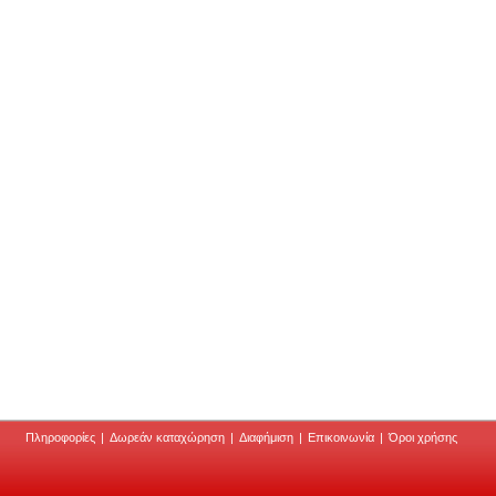
Πληροφορίες
|
Δωρεάν καταχώρηση
|
Διαφήμιση
|
Επικοινωνία
|
Όροι χρήσης