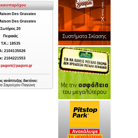
δικαιοπαρόχου
Maison Des Gravates
Maison Des Gravates
Σωτήρος 20
Πειραιάς
T.K.: 18535
λ: 2104135026
x: 2104221553
:
pagoni@pagoni.gr
ς ανάπτυξης δικτύου:
να Σαμούχου-Παγώνη