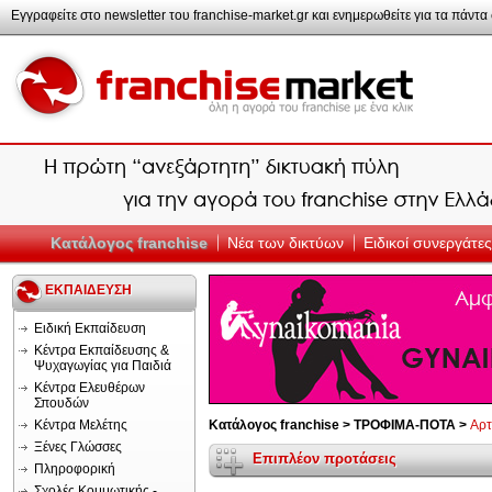
Εγγραφείτε στο newsletter του franchise-market.gr και ενημερωθείτε για τα πάντα σ
Κατάλογος franchise
Νέα των δικτύων
Ειδικοί συνεργάτες
ΕΚΠΑΙΔΕΥΣΗ
Ειδική Εκπαίδευση
Κέντρα Εκπαίδευσης &
Ψυχαγωγίας για Παιδιά
Κέντρα Ελευθέρων
Σπουδών
Κέντρα Μελέτης
Κατάλογος franchise >
ΤΡΟΦΙΜΑ-ΠΟΤΑ >
Αρτ
Ξένες Γλώσσες
Επιπλέον προτάσεις
Πληροφορική
Σχολές Κομμωτικής -