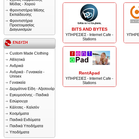
Μόδας - Χορού
Φροντιστήρια Μέσης
Εκπαίδευσης
Φροντιστήρια
Προετοιμασίας
BITS AND BYTES
Διαγωνισμών
ΥΠΗΡΕΣΙΕΣ - Internet Cafe -
ΥΠΗΡΕΣΙ
Stations
ΕΝΔΥΣΗ
Custom Made Clothing
Αθλητικά
Ανδρικά
Ανδρικά - Γυναικεία -
RentApad
Unisex
ΥΠΗΡΕΣΙΕΣ - Internet Cafe -
Γυναικεία
Stations
Δερμάτινα Είδη - Αξεσουάρ
Εγκυμοσύνης - Παιδικά
Εσώρουχα
Κάλτσες - Καλσόν
Κοσμήματα
Παιδικά Ενδύματα
Παιδικά Υποδήματα
Υποδήματα