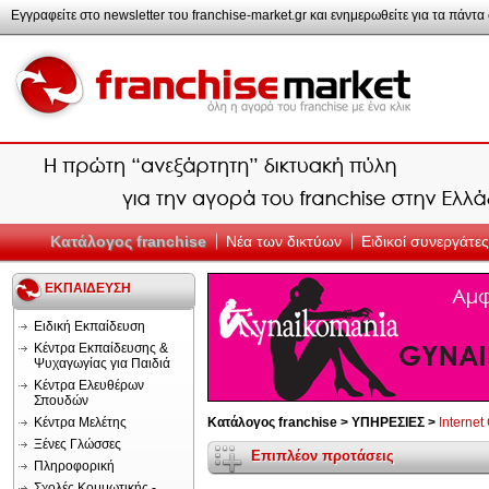
Εγγραφείτε στο newsletter του franchise-market.gr και ενημερωθείτε για τα πάντα σ
Κατάλογος franchise
Νέα των δικτύων
Ειδικοί συνεργάτες
ΕΚΠΑΙΔΕΥΣΗ
Ειδική Εκπαίδευση
Κέντρα Εκπαίδευσης &
Ψυχαγωγίας για Παιδιά
Κέντρα Ελευθέρων
Σπουδών
Κέντρα Μελέτης
Κατάλογος franchise >
ΥΠΗΡΕΣΙΕΣ >
Internet
Ξένες Γλώσσες
Επιπλέον προτάσεις
Πληροφορική
Σχολές Κομμωτικής -