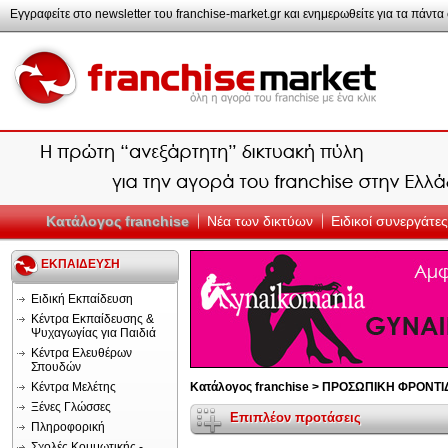
Εγγραφείτε στο newsletter του franchise-market.gr και ενημερωθείτε για τα πάντα σ
Κατάλογος franchise
Νέα των δικτύων
Ειδικοί συνεργάτες
ΕΚΠΑΙΔΕΥΣΗ
Ειδική Εκπαίδευση
Κέντρα Εκπαίδευσης &
Ψυχαγωγίας για Παιδιά
Κέντρα Ελευθέρων
Σπουδών
Κέντρα Μελέτης
Κατάλογος franchise >
ΠΡΟΣΩΠΙΚΗ ΦΡΟΝΤΙ
Ξένες Γλώσσες
Επιπλέον προτάσεις
Πληροφορική
Σχολές Κομμωτικής -