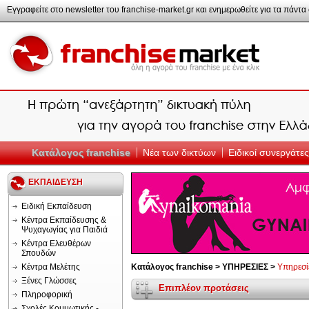
Εγγραφείτε στο newsletter του franchise-market.gr και ενημερωθείτε για τα πάντα σ
Κατάλογος franchise
Νέα των δικτύων
Ειδικοί συνεργάτες
ΕΚΠΑΙΔΕΥΣΗ
Ειδική Εκπαίδευση
Κέντρα Εκπαίδευσης &
Ψυχαγωγίας για Παιδιά
Κέντρα Ελευθέρων
Σπουδών
Κέντρα Μελέτης
Κατάλογος franchise >
ΥΠΗΡΕΣΙΕΣ >
Υπηρεσίε
Ξένες Γλώσσες
Επιπλέον προτάσεις
Πληροφορική
Σχολές Κομμωτικής -