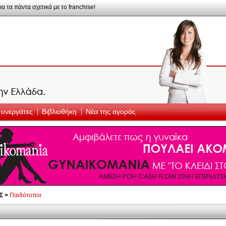
ια τα πάντα σχετικά με το franchise!
 συνεργάτες
Βιβλιοθήκη
Νέα της αγοράς
Σ >
Παιδότοποι