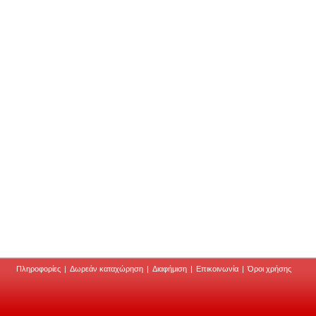
Πληροφορίες
|
Δωρεάν καταχώρηση
|
Διαφήμιση
|
Επικοινωνία
|
Όροι χρήσης