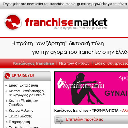
Εγγραφείτε στο newsletter του franchise-market.gr και ενημερωθείτε για τα πάντα σ
Κατάλογος franchise
Νέα των δικτύων
Ειδικοί συνεργάτες
ΕΚΠΑΙΔΕΥΣΗ
Ειδική Εκπαίδευση
Κέντρα Εκπαίδευσης &
Ψυχαγωγίας για Παιδιά
Κέντρα Ελευθέρων
Σπουδών
Κέντρα Μελέτης
Κατάλογος franchise >
ΤΡΟΦΙΜΑ-ΠΟΤΑ >
Αλλ
Ξένες Γλώσσες
Επιπλέον προτάσεις
Πληροφορική
Σχολές Κομμωτικής -