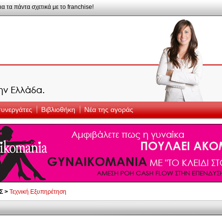
ια τα πάντα σχετικά με το franchise!
 συνεργάτες
Βιβλιοθήκη
Νέα της αγοράς
Σ >
Τεχνική Εξυπηρέτηση