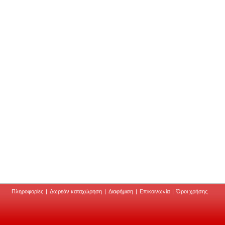
Πληροφορίες
|
Δωρεάν καταχώρηση
|
Διαφήμιση
|
Επικοινωνία
|
Όροι χρήσης