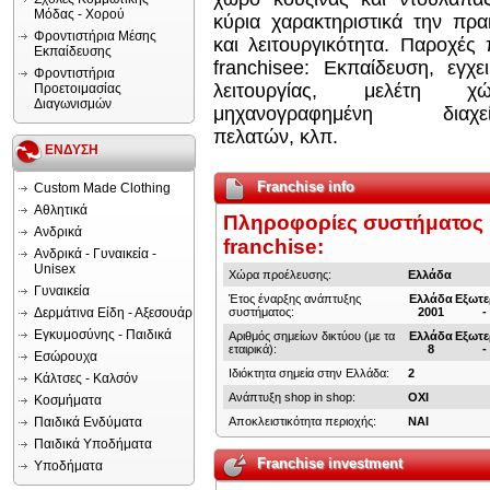
Μόδας - Χορού
κύρια χαρακτηριστικά την πρα
Φροντιστήρια Μέσης
και λειτουργικότητα. Παροχές
Εκπαίδευσης
franchisee: Eκπαίδευση, εγχει
Φροντιστήρια
λειτουργίας, μελέτη χώ
Προετοιμασίας
Διαγωνισμών
μηχανογραφημένη διαχεί
πελατών, κλπ.
ΕΝΔΥΣΗ
Franchise info
Custom Made Clothing
Αθλητικά
Πληροφορίες συστήματος
Ανδρικά
franchise:
Ανδρικά - Γυναικεία -
Unisex
Χώρα προέλευσης:
Ελλάδα
Γυναικεία
Έτος έναρξης ανάπτυξης
Ελλάδα
Εξωτε
Δερμάτινα Είδη - Αξεσουάρ
συστήματος:
2001
-
Εγκυμοσύνης - Παιδικά
Αριθμός σημείων δικτύου (με τα
Ελλάδα
Εξωτε
εταιρικά):
8
-
Εσώρουχα
Ιδιόκτητα σημεία στην Ελλάδα:
2
Κάλτσες - Καλσόν
Ανάπτυξη shop in shop:
ΟΧΙ
Κοσμήματα
Παιδικά Ενδύματα
Αποκλειστικότητα περιοχής:
ΝΑΙ
Παιδικά Υποδήματα
Franchise investment
Υποδήματα