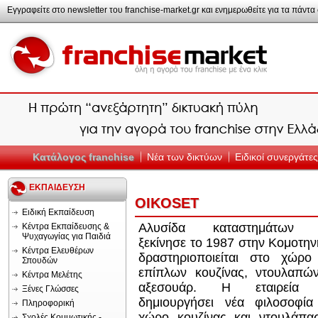
Εγγραφείτε στο newsletter του franchise-market.gr και ενημερωθείτε για τα πάντα σ
Κατάλογος franchise
Νέα των δικτύων
Ειδικοί συνεργάτες
ΕΚΠΑΙΔΕΥΣΗ
OIKOSET
Ειδική Εκπαίδευση
Aλυσίδα καταστημάτων
Κέντρα Εκπαίδευσης &
Ψυχαγωγίας για Παιδιά
ξεκίνησε το 1987 στην Kομοτην
Κέντρα Ελευθέρων
δραστηριοποιείται στο χώρο
Σπουδών
επίπλων κουζίνας, ντουλαπών
Κέντρα Μελέτης
αξεσουάρ. H εταιρεία 
Ξένες Γλώσσες
δημιουργήσει νέα φιλοσοφία
Πληροφορική
χώρο κουζίνας και ντουλάπας
Σχολές Κομμωτικής -