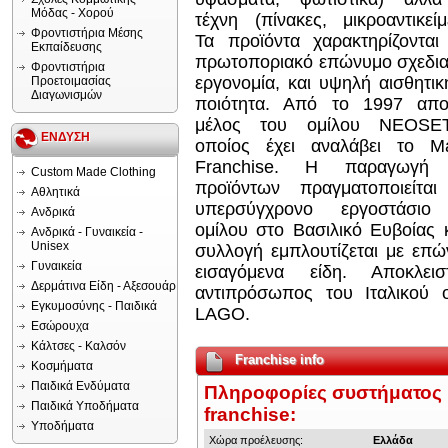
Μόδας - Χορού
τέχνη (πίνακες, μικροαντικείμ
Φροντιστήρια Μέσης
Τα προϊόντα χαρακτηρίζονται
Εκπαίδευσης
πρωτοποριακό επώνυμο σχεδια
Φροντιστήρια
εργονομία, και υψηλή αισθητικ
Προετοιμασίας
Διαγωνισμών
ποιότητα. Από το 1997 αποτ
μέλος του ομίλου NEOSE
ΕΝΔΥΣΗ
οποίος έχει αναλάβει το Ma
Franchise. Η παραγωγή
Custom Made Clothing
προϊόντων πραγματοποιείται
Αθλητικά
υπερσύγχρονο εργοστάσιο
Ανδρικά
ομίλου στο Βασιλικό Ευβοίας 
Ανδρικά - Γυναικεία -
Unisex
συλλογή εμπλουτίζεται με επ
Γυναικεία
εισαγόμενα είδη. Αποκλειστ
Δερμάτινα Είδη - Αξεσουάρ
αντιπρόσωπος του Ιταλικού ο
Εγκυμοσύνης - Παιδικά
LAGO.
Εσώρουχα
Κάλτσες - Καλσόν
Franchise info
Κοσμήματα
Παιδικά Ενδύματα
Πληροφορίες συστήματος
Παιδικά Υποδήματα
franchise:
Υποδήματα
Χώρα προέλευσης:
Ελλάδα