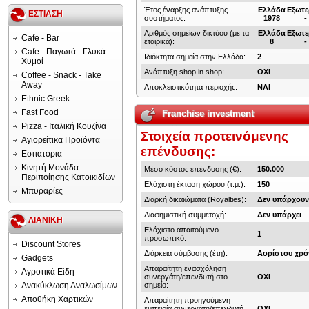
Έτος έναρξης ανάπτυξης
Ελλάδα
Εξωτε
ΕΣΤΙΑΣΗ
συστήματος:
1978
-
Αριθμός σημείων δικτύου (με τα
Ελλάδα
Εξωτε
Cafe - Bar
εταιρικά):
8
-
Cafe - Παγωτά - Γλυκά -
Ιδιόκτητα σημεία στην Ελλάδα:
2
Χυμοί
Ανάπτυξη shop in shop:
ΟΧΙ
Coffee - Snack - Take
Away
Αποκλειστικότητα περιοχής:
ΝΑΙ
Ethnic Greek
Fast Food
Franchise investment
Pizza - Ιταλική Κουζίνα
Στοιχεία προτεινόμενης
Αγιορείτικα Προϊόντα
επένδυσης:
Εστιατόρια
Κινητή Μονάδα
Μέσο κόστος επένδυσης (€):
150.000
Περιποίησης Κατοικιδίων
Ελάχιστη έκταση χώρου (τ.μ.):
150
Μπυραρίες
Διαρκή δικαιώματα (Royalties):
Δεν υπάρχου
Διαφημιστική συμμετοχή:
Δεν υπάρχει
ΛΙΑΝΙΚΗ
Ελάχιστο απαιτούμενο
1
προσωπικό:
Discount Stores
Διάρκεια σύμβασης (έτη):
Αορίστου χρό
Gadgets
Απαραίτητη ενασχόληση
Αγροτικά Είδη
συνεργάτη/επενδυτή στο
ΟΧΙ
Ανακύκλωση Αναλωσίμων
σημείο:
Αποθήκη Χαρτικών
Απαραίτητη προηγούμενη
εμπειρία συνεργάτη/επενδυτή
ΟΧΙ