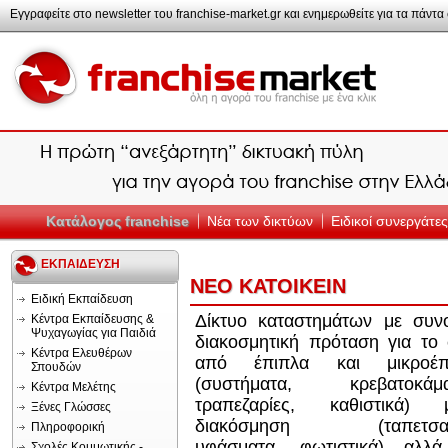
Εγγραφείτε στο newsletter του franchise-market.gr και ενημερωθείτε για τα πάντα σ
Κατάλογος franchise
Νέα των δικτύων
Ειδικοί συνεργάτες
ΕΚΠΑΙΔΕΥΣΗ
ΝΕΟ ΚΑΤΟΙΚΕΙΝ
Ειδική Εκπαίδευση
Δίκτυο καταστημάτων με συνο
Κέντρα Εκπαίδευσης &
Ψυχαγωγίας για Παιδιά
διακοσμητική πρόταση για το 
Κέντρα Ελευθέρων
από έπιπλα και μικροέπ
Σπουδών
(συστήματα, κρεβατοκάμα
Κέντρα Μελέτης
τραπεζαρίες, καθιστικά) μ
Ξένες Γλώσσες
διακόσμηση (ταπετσαρ
Πληροφορική
υφάσματα, φωτιστικά) αλλά
Σχολές Κομμωτικής -