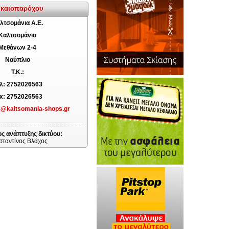
δικαιοπαρόχου
λτσομάνια Α.Ε.
Καλτσομάνια
Μεθάνων 2-4
Ναύπλιο
T.K.:
λ: 2752026563
x: 2752026563
s@kaltsomania-shops.gr
ς ανάπτυξης δικτύου:
σταντίνος Βλάχος