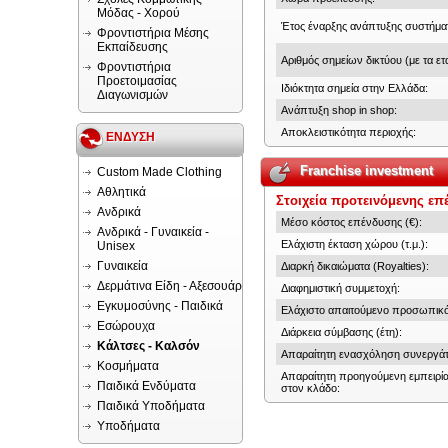
Μόδας - Χορού
Έτος έναρξης ανάπτυξης συστήμα
Φροντιστήρια Μέσης
Εκπαίδευσης
Αριθμός σημείων δικτύου (με τα ετα
Φροντιστήρια
Προετοιμασίας
Ιδιόκτητα σημεία στην Ελλάδα:
Διαγωνισμών
Ανάπτυξη shop in shop:
Αποκλειστικότητα περιοχής:
ΕΝΔΥΣΗ
Franchise investment
Custom Made Clothing
Αθλητικά
Στοιχεία προτεινόμενης επ
Ανδρικά
Μέσο κόστος επένδυσης (€):
Ανδρικά - Γυναικεία -
Ελάχιστη έκταση χώρου (τ.μ.):
Unisex
Γυναικεία
Διαρκή δικαιώματα (Royalties):
Δερμάτινα Είδη - Αξεσουάρ
Διαφημιστική συμμετοχή:
Εγκυμοσύνης - Παιδικά
Ελάχιστο απαιτούμενο προσωπικό
Εσώρουχα
Διάρκεια σύμβασης (έτη):
Κάλτσες - Καλσόν
Απαραίτητη ενασχόληση συνεργάτ
Κοσμήματα
Απαραίτητη προηγούμενη εμπειρί
Παιδικά Ενδύματα
στον κλάδο:
Παιδικά Υποδήματα
Υποδήματα