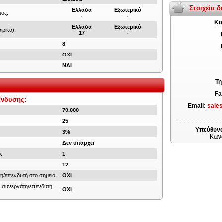
Στοιχεία 
Ελλάδα
Εξωτερικό
τος:
-
-
Κα
Ελλάδα
Εξωτερικό
ιρικά):
17
-
8
ΟΧΙ
ΝΑΙ
Τη
Fa
ένδυσης:
Email:
sale
70.000
25
Υπεύθυνο
3%
Κων
Δεν υπάρχει
:
1
12
η/επενδυτή στο σημείο:
ΟΧΙ
α συνεργάτη/επενδυτή
ΟΧΙ