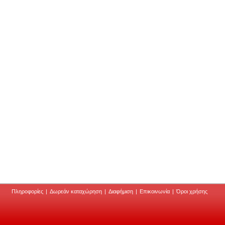
Πληροφορίες
|
Δωρεάν καταχώρηση
|
Διαφήμιση
|
Επικοινωνία
|
Όροι χρήσης