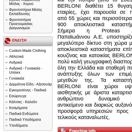
Μόδας - Χορού
BERLONI διαθέτει 15 θυγατρ
Φροντιστήρια Μέσης
εταιρίες, έχει παρουσία σε 
Εκπαίδευσης
από 55 χώρες και περισσότερ
Φροντιστήρια
900 αποκλειστικά καταστήμ
Προετοιμασίας
Διαγωνισμών
Σήμερα η Proteas Α
Παπαϊωάννου Α.Ε. υποστηρίζε
ΕΝΔΥΣΗ
μεγαλύτερο δίκτυο στη χώρα 
αποκλειστικά καταστήματα επ
Custom Made Clothing
κουζίνας και κατοικίας BERLO
Αθλητικά
πολύ καλή γεωγραφική διασπο
Ανδρικά
όλη την Ελλάδα και σταθερή π
Ανδρικά - Γυναικεία -
Unisex
ανάπτυξης όλων των επιμέ
Γυναικεία
μεγεθών της. Τα καταστή
Δερμάτινα Είδη - Αξεσουάρ
BERLONI είναι χώροι υψ
Εγκυμοσύνης - Παιδικά
αισθητικής με άριστα καταρτι
Εσώρουχα
ανθρώπινο δυναμικό 
Κάλτσες - Καλσόν
αντικείμενο και διαρκώς αυξαν
Κοσμήματα
προσφορά υπηρεσιών προς 
Παιδικά Ενδύματα
τελικούς καταναλωτές.
Παιδικά Υποδήματα
Υποδήματα
Franchise info