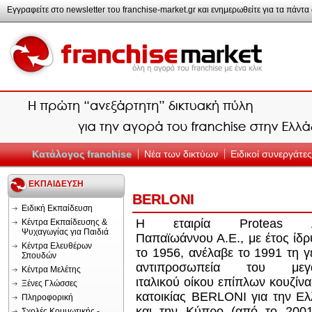
Εγγραφείτε στο newsletter του franchise-market.gr και ενημερωθείτε για τα πάντα σ
Κατάλογος franchise
Νέα των δικτύων
Ειδικοί συνεργάτες
ΕΚΠΑΙΔΕΥΣΗ
BERLONI
Ειδική Εκπαίδευση
Η εταιρία Proteas Α
Κέντρα Εκπαίδευσης &
Ψυχαγωγίας για Παιδιά
Παπαϊωάννου Α.Ε., με έτος ίδ
Κέντρα Ελευθέρων
το 1956, ανέλαβε το 1991 τη γ
Σπουδών
αντιπροσωπεία του μεγ
Κέντρα Μελέτης
ιταλικού οίκου επίπλων κουζίνα
Ξένες Γλώσσες
κατοικίας BERLONI για την Ε
Πληροφορική
και την Κύπρο (από το 2001
Σχολές Κομμωτικής -