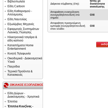
6ετής με
Βιβλιοπωλεία
Διάρκεια σύμβασης (έτη):
δυνατότητα
Είδη Cartoon
ανανέωσης
Είδη Καθαρισμού -
Απαραίτητη ενασχόληση
Απόσμησης
συνεργάτη/επενδυτή στο
ΟΧΙ
σημείο:
Είδη Ναυτιλίας
Απαραίτητη προηγούμενη
Εξωλέμβιες Μηχανές
εμπειρία συνεργάτη/επενδυτή
ΟΧΙ
Εφαρμογές Συστημάτων
στον κλάδο:
Λιανικής Πώλησης
Ηλεκτρονικά τσιγάρα &
είδη καπνού
εκδή
Καταστήματα Home
Entertainment
Κινητή Τηλεφωνία
Οικοδομικά - Διακοσμητικά
Υλικά
Παιχνίδια
Τεχνικά Προϊόντα &
Κατασκευές
ΟΙΚΙΑΚΟΣ ΕΞΟΠΛΙΣΜΟΣ
Είδη Δώρων -
Διακόσμησης - Χρηστικά
Έπιπλα
Έπιπλα Κουζίνας -