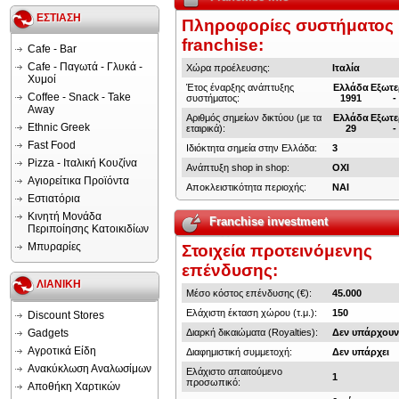
ΕΣΤΙΑΣΗ
Πληροφορίες συστήματος
franchise:
Cafe - Bar
Cafe - Παγωτά - Γλυκά -
Χώρα προέλευσης:
Ιταλία
Χυμοί
Έτος έναρξης ανάπτυξης
Ελλάδα
Εξωτε
Coffee - Snack - Take
συστήματος:
1991
-
Away
Αριθμός σημείων δικτύου (με τα
Ελλάδα
Εξωτε
Ethnic Greek
εταιρικά):
29
-
Fast Food
Ιδιόκτητα σημεία στην Ελλάδα:
3
Pizza - Ιταλική Κουζίνα
Ανάπτυξη shop in shop:
ΟΧΙ
Αγιορείτικα Προϊόντα
Αποκλειστικότητα περιοχής:
ΝΑΙ
Εστιατόρια
Κινητή Μονάδα
Franchise investment
Περιποίησης Κατοικιδίων
Μπυραρίες
Στοιχεία προτεινόμενης
επένδυσης:
ΛΙΑΝΙΚΗ
Μέσο κόστος επένδυσης (€):
45.000
Ελάχιστη έκταση χώρου (τ.μ.):
150
Discount Stores
Gadgets
Διαρκή δικαιώματα (Royalties):
Δεν υπάρχου
Αγροτικά Είδη
Διαφημιστική συμμετοχή:
Δεν υπάρχει
Ανακύκλωση Αναλωσίμων
Ελάχιστο απαιτούμενο
1
προσωπικό:
Αποθήκη Χαρτικών