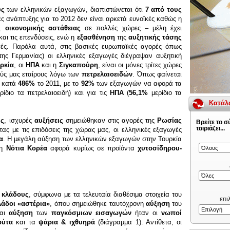
ύς
των ελληνικών εξαγωγών, διαπιστώνεται ότι
7 από τους
ς ανάπτυξης για το 2012 δεν είναι αρκετά ευνοϊκές καθώς η
 οικονομικής αστάθειας
σε πολλές χώρες – μέλη έχει
αι τις επενδύσεις, ενώ η
εξασθένηση
της
αυξητικής τάσης
ωγές. Παρόλα αυτά, στις βασικές ευρωπαϊκές αγορές όπως
της Γερμανίας) οι ελληνικές εξαγωγές διέγραψαν αυξητική
ρκία
, οι
ΗΠΑ
και η
Σιγκαπούρη
, είναι οι μόνες τρίτες χώρες
ούς μας εταίρους λόγω των
πετρελαιοειδών
. Όπως φαίνεται
ν κατά
486%
το 2011, με το
92%
των εξαγωγών να αφορά τα
ίδιο τα πετρελαιοειδή) και για τις
ΗΠΑ
(
56,1%
μερίδιο τα
Κατάλ
υς
, ισχυρές
αυξήσεις
σημειώθηκαν στις αγορές της
Ρωσίας
Βρείτε το 
ταιριάζει...
τας με τις επιδόσεις της χώρας μας, οι ελληνικές εξαγωγές
α
. Η μεγάλη αύξηση των ελληνικών εξαγωγών στην Τουρκία
τη
Νότια Κορέα
αφορά κυρίως σε προϊόντα
χυτοσίδηρου-
ς κλάδους
, σύμφωνα με τα τελευταία διαθέσιμα στοιχεία του
επι
λάδοι «αστέρια»
, όπου σημειώθηκε ταυτόχρονη
αύξηση
του
και
αύξηση
των
παγκόσμιων εισαγωγών
ήταν οι
νωποί
ούτα
και τα
ψάρια & ιχθυηρά
(διάγραμμα 1). Αντίθετα, οι