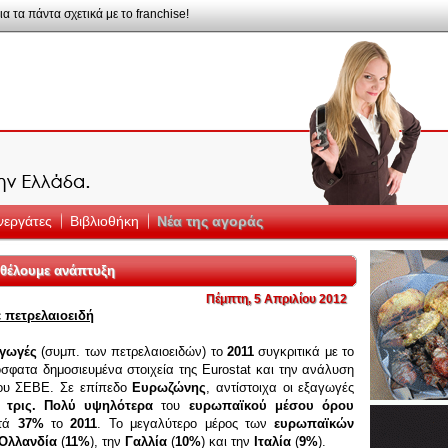
ια τα πάντα σχετικά με το franchise!
υνεργάτες
Βιβλιοθήκη
Νέα της αγοράς
 θέλουμε ανάπτυξη
Πέμπτη, 5 Απριλίου 2012
 πετρελαιοειδή
αγωγές
(συμπ. των πετρελαιοειδών) το
2011
συγκριτικά με το
σφατα δημοσιευμένα στοιχεία της Eurostat και την ανάλυση
του ΣΕΒΕ. Σε επίπεδο
Ευρωζώνης
, αντίστοιχα οι εξαγωγές
4 τρις. Πολύ υψηλότερα
του
ευρωπαϊκού μέσου όρου
τά
37%
το
2011
. Το μεγαλύτερο μέρος των
ευρωπαϊκών
Ολλανδία
(
11%
), την
Γαλλία
(
10%
) και την
Ιταλία
(
9%
).