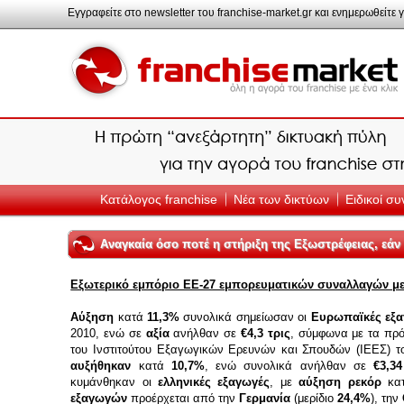
Εγγραφείτε στο newsletter του franchise-market.gr και ενημερωθείτε γ
Κατάλογος franchise
Νέα των δικτύων
Ειδικοί σ
Αναγκαία όσο ποτέ η στήριξη της Εξωστρέφειας, εάν
Εξωτερικό εμπόριο EE-27 εμπορευματικών συναλλαγών με
Αύξηση
κατά
11,3%
συνολικά σημείωσαν οι
Ευρωπαϊκές εξ
2010, ενώ σε
αξία
ανήλθαν σε
€4,3 τρις
, σύμφωνα με τα πρό
του Ινστιτούτου Εξαγωγικών Ερευνών και Σπουδών (ΙΕΕΣ) 
αυξήθηκαν
κατά
10,7%
, ενώ συνολικά ανήλθαν σε
€3,3
κυμάνθηκαν οι
ελληνικές εξαγωγές
, με
αύξηση ρεκόρ
κα
εξαγωγών
προέρχεται από την
Γερμανία
(μερίδιο
24,4%
), την