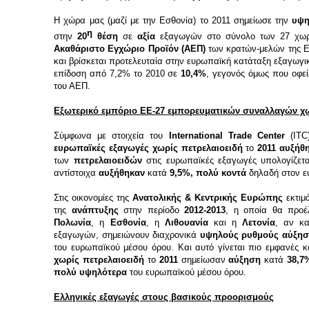
Η χώρα μας (μαζί με την Εσθονία) το 2011 σημείωσε την
υψη
η
στην
20
θέση
σε
αξία
εξαγωγών στο σύνολο των 27 χω
Ακαθάριστο Εγχώριο Προϊόν (ΑΕΠ)
των κρατών-μελών της ΕΕ
και βρίσκεται προτελευταία στην ευρωπαϊκή κατάταξη εξαγωγικ
επίδοση από 7,2% το 2010 σε
10,4%
, γεγονός όμως που οφε
του ΑΕΠ.
Εξωτερικό εμπόριο EE-27 εμπορευματικών συναλλαγών χω
Σύμφωνα με στοιχεία του
International Trade Center
(ITC
ευρωπαϊκές εξαγωγές χωρίς πετρελαιοειδή
το
2011 αυξήθ
των
πετρελαιοειδών
στις ευρωπαϊκές εξαγωγές υπολογίζετ
αντίστοιχα
αυξήθηκαν
κατά
9,5%, πολύ κοντά
δηλαδή στον ευ
Στις οικονομίες της
Ανατολικής & Κεντρικής Ευρώπης
εκτιμά
της
ανάπτυξης
στην περίοδο
2012-2013
, η οποία θα προέ
Πολωνία
, η
Εσθονία
, η
Λιθουανία
και η
Λετονία
, αν κ
εξαγωγών, σημειώνουν διαχρονικά
υψηλούς ρυθμούς αύξησ
του ευρωπαϊκού μέσου όρου. Και αυτό γίνεται πιο εμφανές 
χωρίς πετρελαιοειδή
το
2011
σημείωσαν
αύξηση
κατά
38,7
πολύ υψηλότερα
του ευρωπαϊκού μέσου όρου.
Ελληνικές εξαγωγές στους βασικούς προορισμούς