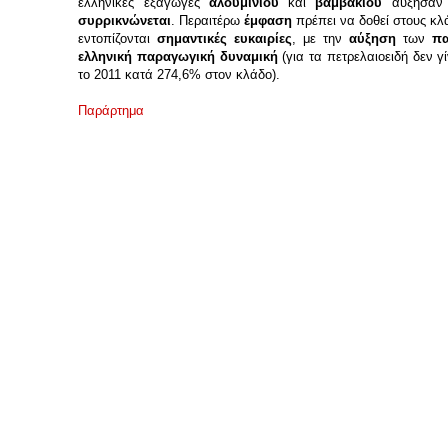
ελληνικές εξαγωγές
αλουμινίου
και
βαμβακιού
αύξησαν 
συρρικνώνεται
. Περαιτέρω
έμφαση
πρέπει να δοθεί στους κ
εντοπίζονται
σημαντικές ευκαιρίες
, με την
αύξηση
των
πα
ελληνική παραγωγική δυναμική
(για τα πετρελαιοειδή δεν 
το 2011 κατά 274,6% στον κλάδο).
Παράρτημα