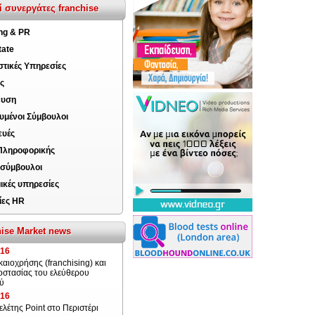
ί συνεργάτες franchise
ng & PR
tate
τικές Υπηρεσίες
ς
ευση
ευμένοι Σύμβουλοι
ευές
 Πληροφορικής
 σύμβουλοι
ικές υπηρεσίες
ίες HR
ise Market news
016
καιοχρήσης (franchising) και
οστασίας του ελεύθερου
ού
016
ελέτης Point στο Περιστέρι