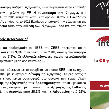
λότερη αύξηση εξαγωγών
, ενώ παραμένει στην κατάταξη
ρών – μελών της ΕΕ. Η
συνεισφορά
των εξαγωγών στο
, το 2011 εκτιμάται κατά μέσο όρο σε
34,2%
. Η
Ελλάδα
αν
ής επίδοσης, το 2011 βελτίωσε σημαντικά την εξαγωγική της
ίλεται τόσο στην αύξηση των εξαγωγών, όσο και στη πτώση
ρίς πετρελαιοειδή
) και επεξεργασία του
ΙΕΕΣ
του
ΣΕΒΕ
προκύπτει ότι οι
ηκαν
κατά
9,6%
συγκριτικά με το 2010, όταν η
συνεισφορά
αι σε
7,3%
. Οι
ελληνικές εξαγωγές χωρίς πετρελαιοειδή
ρωπαϊκό μέσο όρο (πίνακας 1).
ται, σύμφωνα με το σουηδικό ινστιτούτο SEB, μια ενίσχυση
λθει με
κινητήρια δύναμη
τις
εξαγωγές
. Χώρες όπως η
αι έχουν μικρή συνεισφορά στο σύνολο των ευρωπαϊκών
ης
της
εξαγωγικής
τους
δραστηριότητας
, πολύ υψηλότερα
καθώς, σύμφωνα με τα στοιχεία, οι
εξαγωγές
της
Εσθονίας
%
, της
Λετονίας
κατά
28,1%
και της
Λιθουανίας
κατά
26%,