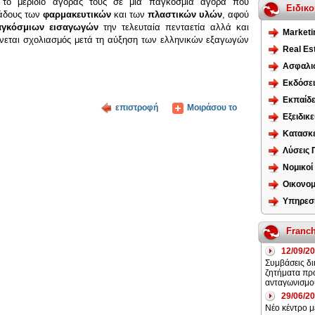
το μερίδιο αγοράς τους σε μια παγκόσμια αγορά που
Ειδικο
λάδους των
φαρμακευτικών
και των
πλαστικών υλών
, αφού
γκόσμιων εισαγωγών
την τελευταία πενταετία αλλά και
Marketi
γίνεται σχολιασμός μετά τη αύξηση των ελληνικών εξαγωγών
Real Es
Ασφαλισ
Εκδόσει
Εκπαίδ
επιστροφή
Μοιράσου το
Εξειδικ
Κατασκ
Λύσεις
Νομικοί
Οικονομ
Υπηρεσ
Franch
12/09/2
Συμβάσεις δι
ζητήματα πρ
ανταγωνισμ
29/06/2
Νέο κέντρο μ