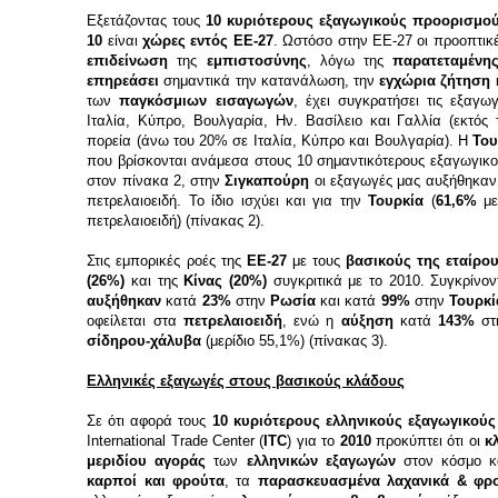
Εξετάζοντας τους
10 κυριότερους εξαγωγικούς προορισμο
10
είναι
χώρες εντός ΕΕ-27
. Ωστόσο στην ΕΕ-27 οι προοπτικέ
επιδείνωση
της
εμπιστοσύνης
, λόγω της
παρατεταμένης
επηρεάσει
σημαντικά την κατανάλωση, την
εγχώρια ζήτηση
κ
των
παγκόσμιων εισαγωγών
, έχει συγκρατήσει τις εξαγ
Ιταλία, Κύπρο, Βουλγαρία, Ην. Βασίλειο και Γαλλία (εκτός 
πορεία (άνω του 20% σε Ιταλία, Κύπρο και Βουλγαρία). Η
Του
που βρίσκονται ανάμεσα στους 10 σημαντικότερους εξαγωγικ
στον πίνακα 2, στην
Σιγκαπούρη
οι εξαγωγές μας αυξήθηκα
πετρελαιοειδή. Το ίδιο ισχύει και για την
Τουρκία
(
61,6%
μερ
πετρελαιοειδή) (πίνακας 2).
Στις εμπορικές ροές της
ΕΕ-27
με τους
βασικούς της εταίρο
(26%)
και της
Κίνας (20%)
συγκριτικά με το 2010. Συγκρίνον
αυξήθηκαν
κατά
23%
στην
Ρωσία
και κατά
99%
στην
Τουρκί
οφείλεται στα
πετρελαιοειδή
, ενώ η
αύξηση
κατά
143%
σ
σίδηρου-χάλυβα
(μερίδιο 55,1%) (πίνακας 3).
Ελληνικές εξαγωγές στους βασικούς κλάδους
Σε ότι αφορά τους
10 κυριότερους ελληνικούς εξαγωγικού
International Trade Center (
ITC
) για το
2010
προκύπτει ότι οι
κ
μεριδίου αγοράς
των
ελληνικών εξαγωγών
στον κόσμο 
καρποί και φρούτα
, τα
παρασκευασμένα λαχανικά & φρ